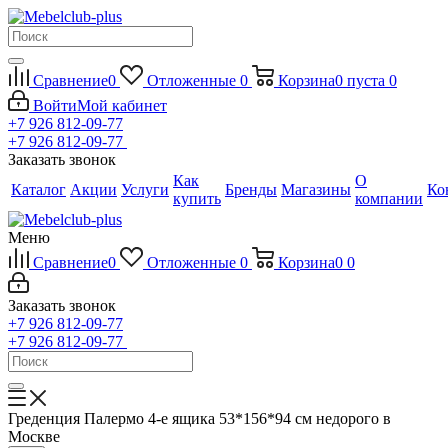
Сравнение
0
Отложенные
0
Корзина
0
пуста
0
Войти
Мой кабинет
+7 926 812-09-77
+7 926 812-09-77
Заказать звонок
Как
О
Каталог
Акции
Услуги
Бренды
Магазины
Ко
купить
компании
Меню
Сравнение
0
Отложенные
0
Корзина
0
0
Заказать звонок
+7 926 812-09-77
+7 926 812-09-77
Греденция Палермо 4-е ящика 53*156*94 см недорого в
Москве