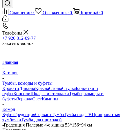
Сравнение
0
Отложенные
0
Корзина
0
0
Телефоны
+7 926 812-09-77
Заказать звонок
Главная
-
Каталог
-
Тумбы, комоды и буфеты
Кровати
Диваны
Кресла
Столы
Стулья
Банкетки и
пуфы
Консоли
Шкафы и стеллажи
Тумбы, комоды и
буфеты
Зеркала
Свет
Камины
-
Комод
Буфет
Греденция
Сервант
Тумба
Тумба под ТВ
Прикроватная
тумбочка
Тумба для прихожей
-
Греденция Палермо 4-е ящика 53*156*94 см