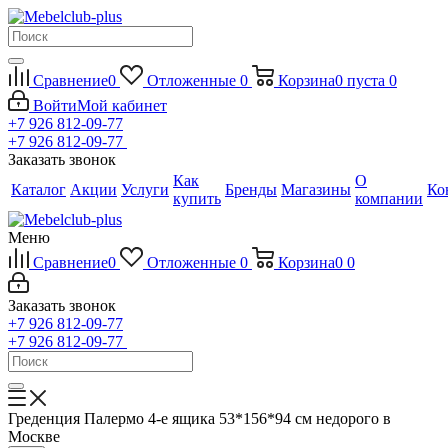
Сравнение
0
Отложенные
0
Корзина
0
пуста
0
Войти
Мой кабинет
+7 926 812-09-77
+7 926 812-09-77
Заказать звонок
Как
О
Каталог
Акции
Услуги
Бренды
Магазины
Ко
купить
компании
Меню
Сравнение
0
Отложенные
0
Корзина
0
0
Заказать звонок
+7 926 812-09-77
+7 926 812-09-77
Греденция Палермо 4-е ящика 53*156*94 см недорого в
Москве