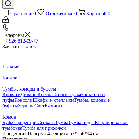
Сравнение
0
Отложенные
0
Корзина
0
0
Телефоны
+7 926 812-09-77
Заказать звонок
Главная
-
Каталог
-
Тумбы, комоды и буфеты
Кровати
Диваны
Кресла
Столы
Стулья
Банкетки и
пуфы
Консоли
Шкафы и стеллажи
Тумбы, комоды и
буфеты
Зеркала
Свет
Камины
-
Комод
Буфет
Греденция
Сервант
Тумба
Тумба под ТВ
Прикроватная
тумбочка
Тумба для прихожей
-
Греденция Палермо 4-е ящика 53*156*94 см