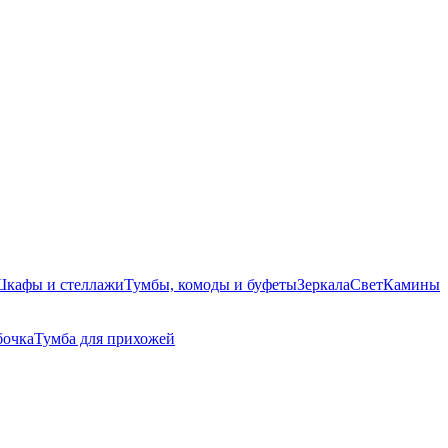
кафы и стеллажи
Тумбы, комоды и буфеты
Зеркала
Свет
Камины
бочка
Тумба для прихожей