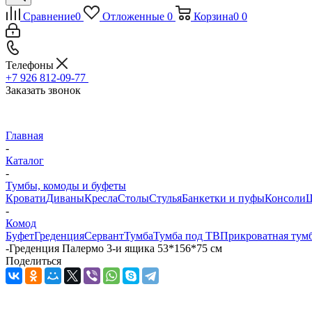
Сравнение
0
Отложенные
0
Корзина
0
0
Телефоны
+7 926 812-09-77
Заказать звонок
Главная
-
Каталог
-
Тумбы, комоды и буфеты
Кровати
Диваны
Кресла
Столы
Стулья
Банкетки и пуфы
Консоли
Ш
-
Комод
Буфет
Греденция
Сервант
Тумба
Тумба под ТВ
Прикроватная тум
-
Греденция Палермо 3-и ящика 53*156*75 см
Поделиться