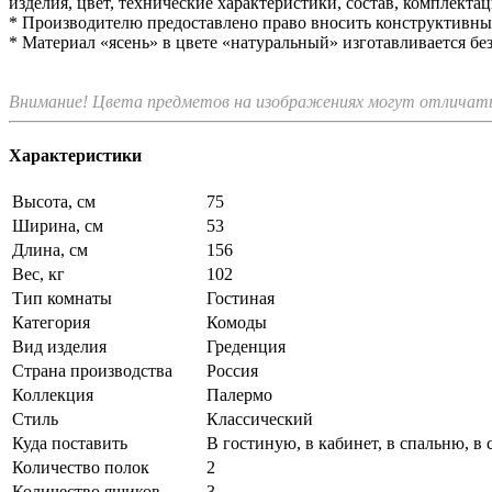
изделия, цвет, технические характеристики, состав, комплект
* Производителю предоставлено право вносить конструктивные 
* Материал «ясень» в цвете «натуральный» изготавливается без
Внимание! Цвета предметов на изображениях могут отличатьс
Характеристики
Высота, см
75
Ширина, см
53
Длина, см
156
Вес, кг
102
Тип комнаты
Гостиная
Категория
Комоды
Вид изделия
Греденция
Страна производства
Россия
Коллекция
Палермо
Стиль
Классический
Куда поставить
В гостиную, в кабинет, в спальню, в
Количество полок
2
Количество ящиков
3