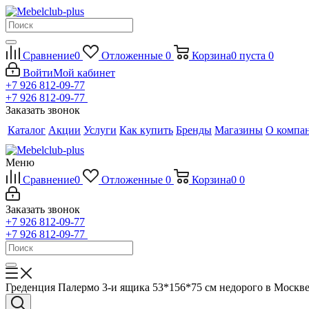
Сравнение
0
Отложенные
0
Корзина
0
пуста
0
Войти
Мой кабинет
+7 926 812-09-77
+7 926 812-09-77
Заказать звонок
Каталог
Акции
Услуги
Как купить
Бренды
Магазины
О компа
Меню
Сравнение
0
Отложенные
0
Корзина
0
0
Заказать звонок
+7 926 812-09-77
+7 926 812-09-77
Греденция Палермо 3-и ящика 53*156*75 см недорого в Москв