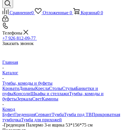
Сравнение
0
Отложенные
0
Корзина
0
0
Телефоны
+7 926 812-09-77
Заказать звонок
Главная
-
Каталог
-
Тумбы, комоды и буфеты
Кровати
Диваны
Кресла
Столы
Стулья
Банкетки и
пуфы
Консоли
Шкафы и стеллажи
Тумбы, комоды и
буфеты
Зеркала
Свет
Камины
-
Комод
Буфет
Греденция
Сервант
Тумба
Тумба под ТВ
Прикроватная
тумбочка
Тумба для прихожей
-
Греденция Палермо 3-и ящика 53*156*75 см