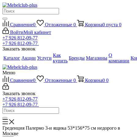
Сравнение
0
Отложенные
0
Корзина
0
пуста
0
Войти
Мой кабинет
+7 926 812-09-77
+7 926 812-09-77
Заказать звонок
Как
О
Каталог
Акции
Услуги
Бренды
Магазины
Ко
купить
компании
Меню
Сравнение
0
Отложенные
0
Корзина
0
0
Заказать звонок
+7 926 812-09-77
+7 926 812-09-77
Греденция Палермо 3-и ящика 53*156*75 см недорого в
Москве