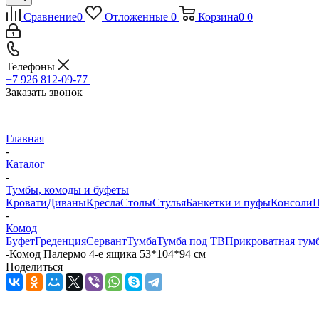
Сравнение
0
Отложенные
0
Корзина
0
0
Телефоны
+7 926 812-09-77
Заказать звонок
Главная
-
Каталог
-
Тумбы, комоды и буфеты
Кровати
Диваны
Кресла
Столы
Стулья
Банкетки и пуфы
Консоли
Ш
-
Комод
Буфет
Греденция
Сервант
Тумба
Тумба под ТВ
Прикроватная тум
-
Комод Палермо 4-е ящика 53*104*94 см
Поделиться