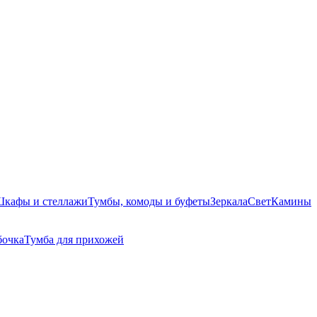
кафы и стеллажи
Тумбы, комоды и буфеты
Зеркала
Свет
Камины
бочка
Тумба для прихожей