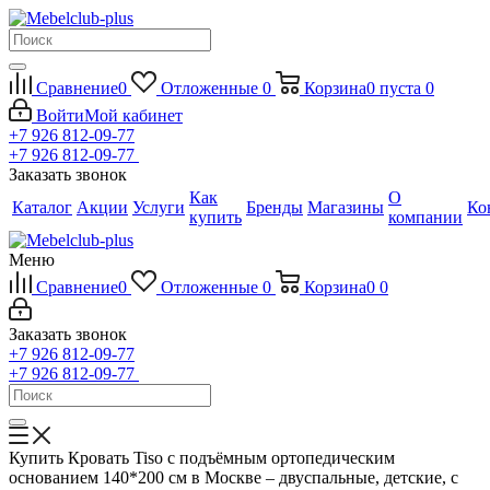
Сравнение
0
Отложенные
0
Корзина
0
пуста
0
Войти
Мой кабинет
+7 926 812-09-77
+7 926 812-09-77
Заказать звонок
Как
О
Каталог
Акции
Услуги
Бренды
Магазины
Ко
купить
компании
Меню
Сравнение
0
Отложенные
0
Корзина
0
0
Заказать звонок
+7 926 812-09-77
+7 926 812-09-77
Купить Кровать Tiso с подъёмным ортопедическим
основанием 140*200 см в Москве – двуспальные, детские, с