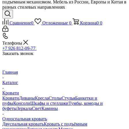
подъемным механизмом. Мебель из России, Европы и Китая в
разных стилевых направлениях
Сравнение
0
Отложенные
0
Корзина
0
0
Телефоны
+7 926 812-09-77
Заказать звонок
Главная
-
Каталог
-
Кровати
Кровати
Диваны
Кресла
Столы
Стулья
Банкетки и
пуфы
Консоли
Шкафы и стеллажи
Тумбы, комоды и
буфеты
Зеркала
Свет
Камины
-
Односпальная кровать
Двуспальная кровать
Кровать с подъёмным