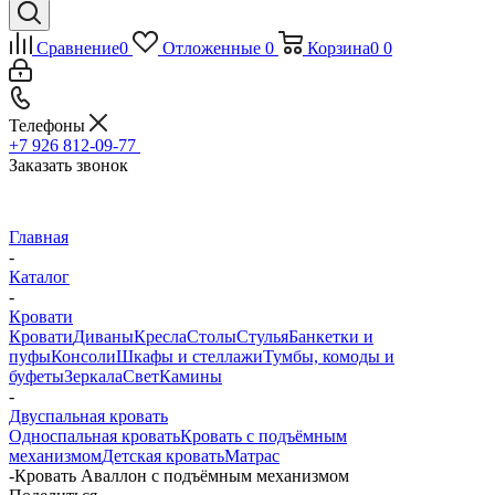
Сравнение
0
Отложенные
0
Корзина
0
0
Телефоны
+7 926 812-09-77
Заказать звонок
Главная
-
Каталог
-
Кровати
Кровати
Диваны
Кресла
Столы
Стулья
Банкетки и
пуфы
Консоли
Шкафы и стеллажи
Тумбы, комоды и
буфеты
Зеркала
Свет
Камины
-
Двуспальная кровать
Односпальная кровать
Кровать с подъёмным
механизмом
Детская кровать
Матрас
-
Кровать Аваллон с подъёмным механизмом