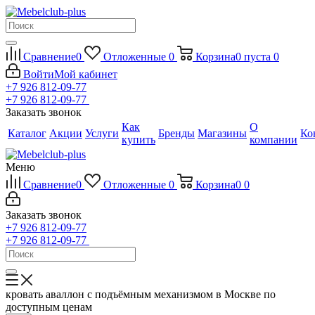
Сравнение
0
Отложенные
0
Корзина
0
пуста
0
Войти
Мой кабинет
+7 926 812-09-77
+7 926 812-09-77
Заказать звонок
Как
О
Каталог
Акции
Услуги
Бренды
Магазины
Ко
купить
компании
Меню
Сравнение
0
Отложенные
0
Корзина
0
0
Заказать звонок
+7 926 812-09-77
+7 926 812-09-77
кровать аваллон с подъёмным механизмом в Москве по
доступным ценам