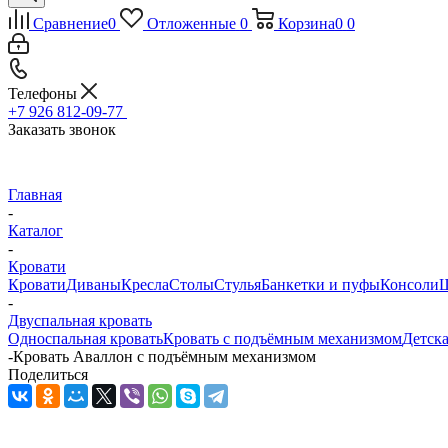
Сравнение
0
Отложенные
0
Корзина
0
0
Телефоны
+7 926 812-09-77
Заказать звонок
Главная
-
Каталог
-
Кровати
Кровати
Диваны
Кресла
Столы
Стулья
Банкетки и пуфы
Консоли
Ш
-
Двуспальная кровать
Односпальная кровать
Кровать с подъёмным механизмом
Детска
-
Кровать Аваллон с подъёмным механизмом
Поделиться