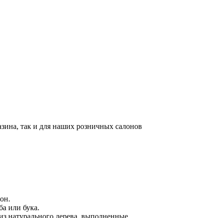
азина, так и для наших розничных салонов
он.
ба или бука.
из натурального дерева, выполненные