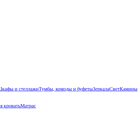
кафы и стеллажи
Тумбы, комоды и буфеты
Зеркала
Свет
Камины
я кровать
Матрас