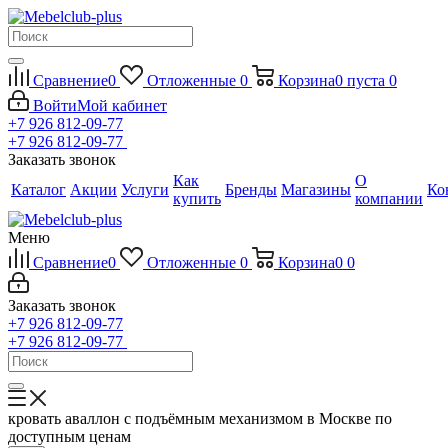
Сравнение
0
Отложенные
0
Корзина
0
пуста
0
Войти
Мой кабинет
+7 926 812-09-77
+7 926 812-09-77
Заказать звонок
Как
О
Каталог
Акции
Услуги
Бренды
Магазины
Ко
купить
компании
Меню
Сравнение
0
Отложенные
0
Корзина
0
0
Заказать звонок
+7 926 812-09-77
+7 926 812-09-77
кровать аваллон с подъёмным механизмом в Москве по
доступным ценам