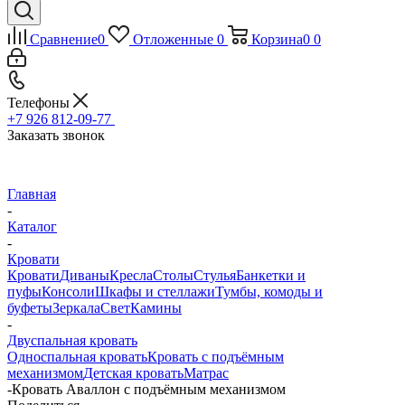
Сравнение
0
Отложенные
0
Корзина
0
0
Телефоны
+7 926 812-09-77
Заказать звонок
Главная
-
Каталог
-
Кровати
Кровати
Диваны
Кресла
Столы
Стулья
Банкетки и
пуфы
Консоли
Шкафы и стеллажи
Тумбы, комоды и
буфеты
Зеркала
Свет
Камины
-
Двуспальная кровать
Односпальная кровать
Кровать с подъёмным
механизмом
Детская кровать
Матрас
-
Кровать Аваллон с подъёмным механизмом