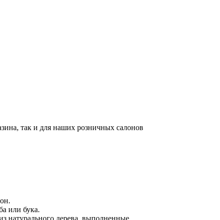
азина, так и для наших розничных салонов
он.
ба или бука.
из натурального дерева, выполненные