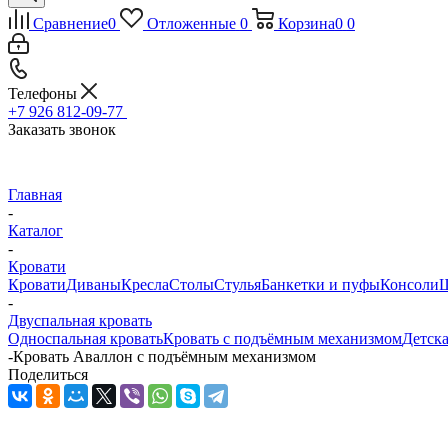
Сравнение
0
Отложенные
0
Корзина
0
0
Телефоны
+7 926 812-09-77
Заказать звонок
Главная
-
Каталог
-
Кровати
Кровати
Диваны
Кресла
Столы
Стулья
Банкетки и пуфы
Консоли
Ш
-
Двуспальная кровать
Односпальная кровать
Кровать с подъёмным механизмом
Детска
-
Кровать Аваллон с подъёмным механизмом
Поделиться