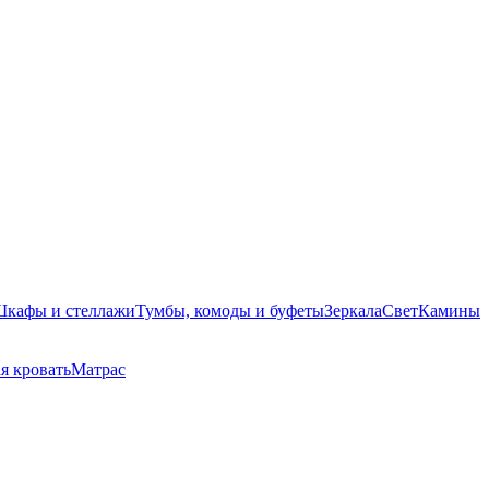
кафы и стеллажи
Тумбы, комоды и буфеты
Зеркала
Свет
Камины
я кровать
Матрас