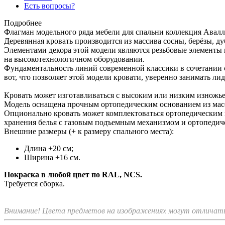
Есть вопросы?
Подробнее
Флагман модельного ряда мебели для спальни коллекция Авалл
Деревянная кровать производится из массива сосны, берёзы, ду
Элементами декора этой модели являются резьбовые элементы 
на высокотехнологичном оборудовании.
Фундаментальность линий современной классики в сочетании 
вот, что позволяет этой модели кровати, уверенно занимать 
Кровать может изготавливаться с высоким или низким изножье
Модель оснащена прочным ортопедическим основанием из масс
Опционально кровать может комплектоваться ортопедическим
хранения белья с газовым подъемным механизмом и ортопедич
Внешние размеры (+ к размеру спального места):
Длина +20 см;
Ширина +16 см.
Покраска в любой цвет по RAL, NCS.
Требуется сборка.
Внимание! Цвета предметов на изображениях могут отличатьс