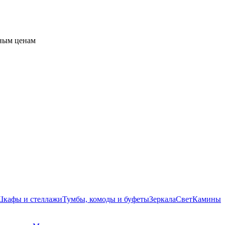
пным ценам
кафы и стеллажи
Тумбы, комоды и буфеты
Зеркала
Свет
Камины