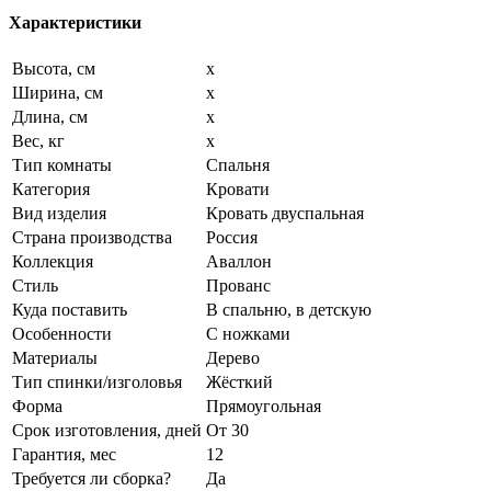
Характеристики
Высота, см
x
Ширина, см
x
Длина, см
x
Вес, кг
x
Тип комнаты
Спальня
Категория
Кровати
Вид изделия
Кровать двуспальная
Страна производства
Россия
Коллекция
Аваллон
Стиль
Прованс
Куда поставить
В спальню, в детскую
Особенности
С ножками
Материалы
Дерево
Тип спинки/изголовья
Жёсткий
Форма
Прямоугольная
Срок изготовления, дней
От 30
Гарантия, мес
12
Требуется ли сборка?
Да