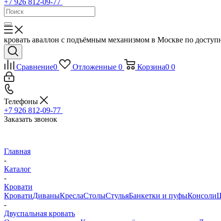
+7 926 812-09-77
кровать аваллон с подъёмным механизмом в Москве по досту
Сравнение
0
Отложенные
0
Корзина
0
0
Телефоны
+7 926 812-09-77
Заказать звонок
Главная
-
Каталог
-
Кровати
Кровати
Диваны
Кресла
Столы
Стулья
Банкетки и пуфы
Консоли
Ш
-
Двуспальная кровать