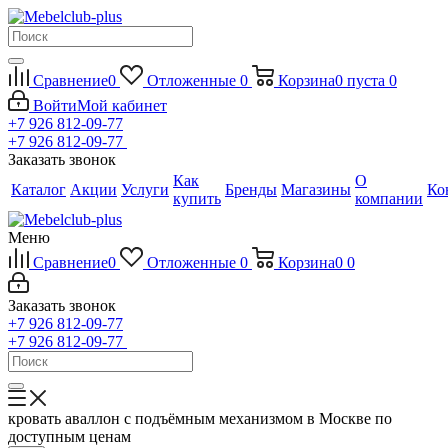
Сравнение
0
Отложенные
0
Корзина
0
пуста
0
Войти
Мой кабинет
+7 926 812-09-77
+7 926 812-09-77
Заказать звонок
Как
О
Каталог
Акции
Услуги
Бренды
Магазины
Ко
купить
компании
Меню
Сравнение
0
Отложенные
0
Корзина
0
0
Заказать звонок
+7 926 812-09-77
+7 926 812-09-77
кровать аваллон с подъёмным механизмом в Москве по
доступным ценам