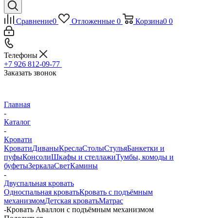
Сравнение
0
Отложенные
0
Корзина
0
0
Телефоны
+7 926 812-09-77
Заказать звонок
Главная
-
Каталог
-
Кровати
Кровати
Диваны
Кресла
Столы
Стулья
Банкетки и
пуфы
Консоли
Шкафы и стеллажи
Тумбы, комоды и
буфеты
Зеркала
Свет
Камины
-
Двуспальная кровать
Односпальная кровать
Кровать с подъёмным
механизмом
Детская кровать
Матрас
-
Кровать Аваллон с подъёмным механизмом