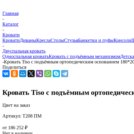
Главная
-
Каталог
-
Кровати
Кровати
Диваны
Кресла
Столы
Стулья
Банкетки и пуфы
Консоли
Ш
-
Двуспальная кровать
Односпальная кровать
Кровать с подъёмным механизмом
Детска
-
Кровать Tiso с подъёмным ортопедическим основанием 180*2
Поделиться
Кровать Tiso с подъёмным ортопедичес
Цвет на заказ
Артикул:
T208 ПМ
от
186 252 ₽
Нет в наличии