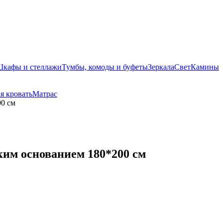
кафы и стеллажи
Тумбы, комоды и буфеты
Зеркала
Свет
Камины
я кровать
Матрас
00 см
ким основанием 180*200 см