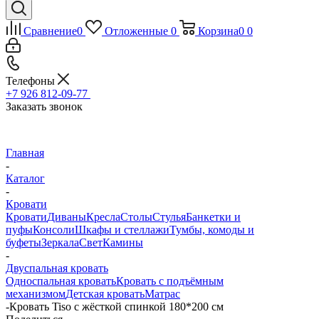
Сравнение
0
Отложенные
0
Корзина
0
0
Телефоны
+7 926 812-09-77
Заказать звонок
Главная
-
Каталог
-
Кровати
Кровати
Диваны
Кресла
Столы
Стулья
Банкетки и
пуфы
Консоли
Шкафы и стеллажи
Тумбы, комоды и
буфеты
Зеркала
Свет
Камины
-
Двуспальная кровать
Односпальная кровать
Кровать с подъёмным
механизмом
Детская кровать
Матрас
-
Кровать Tiso с жёсткой спинкой 180*200 см