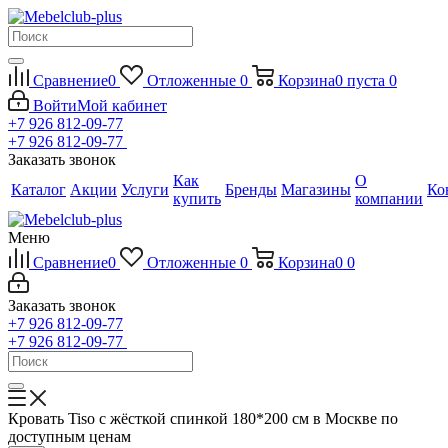
Сравнение
0
Отложенные
0
Корзина
0
пуста
0
Войти
Мой кабинет
+7 926 812-09-77
+7 926 812-09-77
Заказать звонок
Как
О
Каталог
Акции
Услуги
Бренды
Магазины
Ко
купить
компании
Меню
Сравнение
0
Отложенные
0
Корзина
0
0
Заказать звонок
+7 926 812-09-77
+7 926 812-09-77
Кровать Tiso с жёсткой спинкой 180*200 см в Москве по
доступным ценам