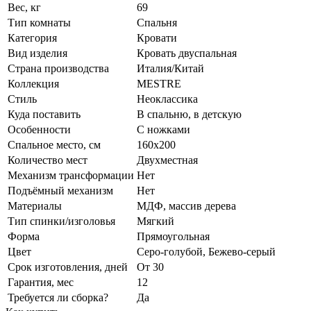
Вес, кг
69
Тип комнаты
Спальня
Категория
Кровати
Вид изделия
Кровать двуспальная
Страна производства
Италия/Китай
Коллекция
MESTRE
Стиль
Неоклассика
Куда поставить
В спальню, в детскую
Особенности
С ножками
Спальное место, см
160х200
Количество мест
Двухместная
Механизм трансформации
Нет
Подъёмный механизм
Нет
Материалы
МДФ, массив дерева
Тип спинки/изголовья
Мягкий
Форма
Прямоугольная
Цвет
Серо-голубой, Бежево-серый
Срок изготовления, дней
От 30
Гарантия, мес
12
Требуется ли сборка?
Да