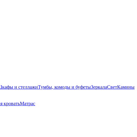
кафы и стеллажи
Тумбы, комоды и буфеты
Зеркала
Свет
Камины
я кровать
Матрас