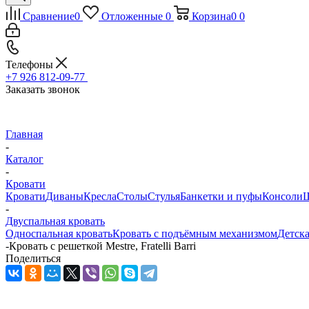
Сравнение
0
Отложенные
0
Корзина
0
0
Телефоны
+7 926 812-09-77
Заказать звонок
Главная
-
Каталог
-
Кровати
Кровати
Диваны
Кресла
Столы
Стулья
Банкетки и пуфы
Консоли
Ш
-
Двуспальная кровать
Односпальная кровать
Кровать с подъёмным механизмом
Детска
-
Кровать с решеткой Mestre, Fratelli Barri
Поделиться