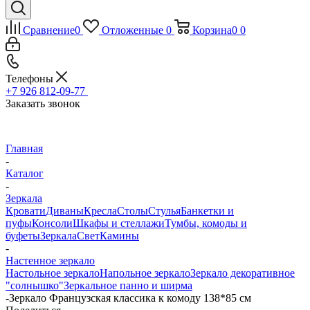
Сравнение
0
Отложенные
0
Корзина
0
0
Телефоны
+7 926 812-09-77
Заказать звонок
Главная
-
Каталог
-
Зеркала
Кровати
Диваны
Кресла
Столы
Стулья
Банкетки и
пуфы
Консоли
Шкафы и стеллажи
Тумбы, комоды и
буфеты
Зеркала
Свет
Камины
-
Настенное зеркало
Настольное зеркало
Напольное зеркало
Зеркало декоративное
"солнышко"
Зеркальное панно и ширма
-
Зеркало Французская классика к комоду 138*85 см