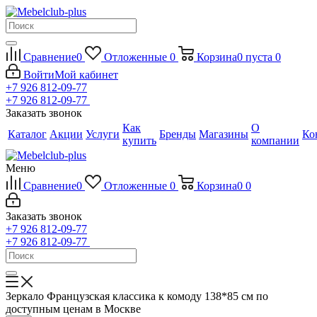
Сравнение
0
Отложенные
0
Корзина
0
пуста
0
Войти
Мой кабинет
+7 926 812-09-77
+7 926 812-09-77
Заказать звонок
Как
О
Каталог
Акции
Услуги
Бренды
Магазины
Ко
купить
компании
Меню
Сравнение
0
Отложенные
0
Корзина
0
0
Заказать звонок
+7 926 812-09-77
+7 926 812-09-77
Зеркало Французская классика к комоду 138*85 см по
доступным ценам в Москве