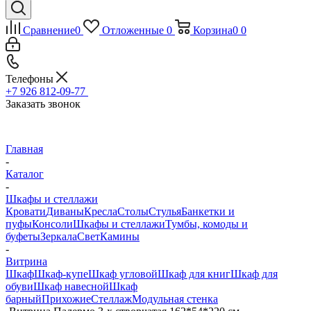
Сравнение
0
Отложенные
0
Корзина
0
0
Телефоны
+7 926 812-09-77
Заказать звонок
Главная
-
Каталог
-
Шкафы и стеллажи
Кровати
Диваны
Кресла
Столы
Стулья
Банкетки и
пуфы
Консоли
Шкафы и стеллажи
Тумбы, комоды и
буфеты
Зеркала
Свет
Камины
-
Витрина
Шкаф
Шкаф-купе
Шкаф угловой
Шкаф для книг
Шкаф для
обуви
Шкаф навесной
Шкаф
барный
Прихожие
Стеллаж
Модульная стенка