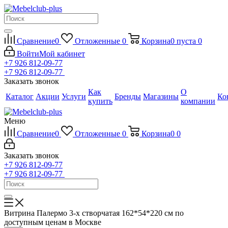
Сравнение
0
Отложенные
0
Корзина
0
пуста
0
Войти
Мой кабинет
+7 926 812-09-77
+7 926 812-09-77
Заказать звонок
Как
О
Каталог
Акции
Услуги
Бренды
Магазины
Ко
купить
компании
Меню
Сравнение
0
Отложенные
0
Корзина
0
0
Заказать звонок
+7 926 812-09-77
+7 926 812-09-77
Витрина Палермо 3-х створчатая 162*54*220 см по
доступным ценам в Москве