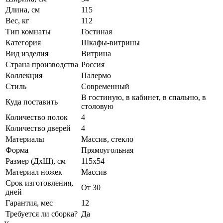
Длина, см
115
Вес, кг
112
Тип комнаты
Гостиная
Категория
Шкафы-витрины
Вид изделия
Витрина
Страна производства
Россия
Коллекция
Палермо
Стиль
Современный
В гостиную, в кабинет, в спальню, в
Куда поставить
столовую
Количество полок
4
Количество дверей
4
Материалы
Массив, стекло
Форма
Прямоугольная
Размер (ДхШ), см
115х54
Материал ножек
Массив
Срок изготовления,
От 30
дней
Гарантия, мес
12
Требуется ли сборка?
Да