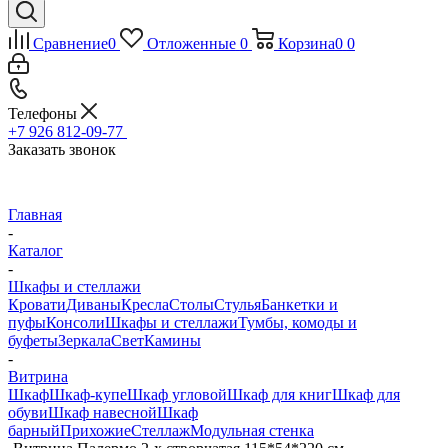
Сравнение
0
Отложенные
0
Корзина
0
0
Телефоны
+7 926 812-09-77
Заказать звонок
Главная
-
Каталог
-
Шкафы и стеллажи
Кровати
Диваны
Кресла
Столы
Стулья
Банкетки и
пуфы
Консоли
Шкафы и стеллажи
Тумбы, комоды и
буфеты
Зеркала
Свет
Камины
-
Витрина
Шкаф
Шкаф-купе
Шкаф угловой
Шкаф для книг
Шкаф для
обуви
Шкаф навесной
Шкаф
барный
Прихожие
Стеллаж
Модульная стенка