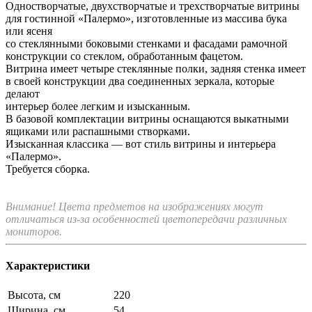
Одностворчатые, двухстворчатые и трехстворчатые витрины
для гостинной «Палермо», изготовленные из массива бука
или ясеня
со стеклянными боковыми стенками и фасадами рамочной
конструкции со стеклом, обработанным фацетом.
Витрина имеет четыре стеклянные полки, задняя стенка имеет
в своей конструкции два соединенных зеркала, которые
делают
интерьер более легким и изысканным.
В базовой комплектации витрины оснащаются выкатными
ящиками или распашными створками.
Изысканная классика — вот стиль витрины и интерьера
«Палермо».
Требуется сборка.
Внимание! Цвета предметов на изображениях могут
отличаться из-за особенностей цветопередачи различных
мониторов.
Характеристики
Высота, см
220
Ширина, см
54