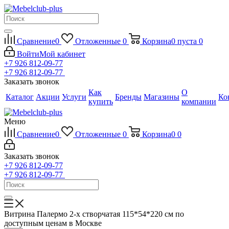
Сравнение
0
Отложенные
0
Корзина
0
пуста
0
Войти
Мой кабинет
+7 926 812-09-77
+7 926 812-09-77
Заказать звонок
Как
О
Каталог
Акции
Услуги
Бренды
Магазины
Ко
купить
компании
Меню
Сравнение
0
Отложенные
0
Корзина
0
0
Заказать звонок
+7 926 812-09-77
+7 926 812-09-77
Витрина Палермо 2-х створчатая 115*54*220 см по
доступным ценам в Москве