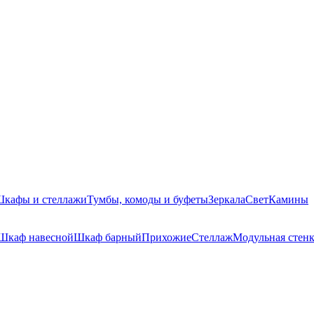
кафы и стеллажи
Тумбы, комоды и буфеты
Зеркала
Свет
Камины
Шкаф навесной
Шкаф барный
Прихожие
Стеллаж
Модульная стен