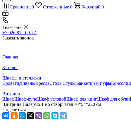
Сравнение
0
Отложенные
0
Корзина
0
0
Телефоны
+7 926 812-09-77
Заказать звонок
Главная
-
Каталог
-
Шкафы и стеллажи
Кровати
Диваны
Кресла
Столы
Стулья
Банкетки и пуфы
Консоли
Ш
-
Витрина
Шкаф
Шкаф-купе
Шкаф угловой
Шкаф для книг
Шкаф для обуви
-
Витрина Палермо 1-но створчатая 70*54*220 см
Поделиться