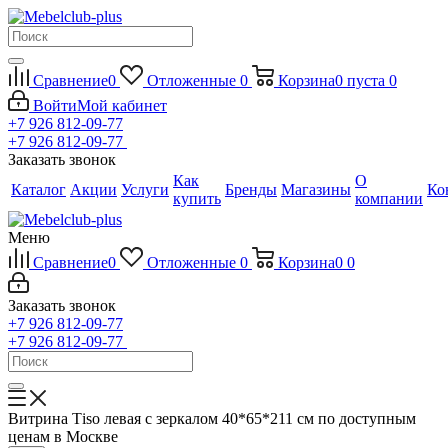
Сравнение
0
Отложенные
0
Корзина
0
пуста
0
Войти
Мой кабинет
+7 926 812-09-77
+7 926 812-09-77
Заказать звонок
Как
О
Каталог
Акции
Услуги
Бренды
Магазины
Ко
купить
компании
Меню
Сравнение
0
Отложенные
0
Корзина
0
0
Заказать звонок
+7 926 812-09-77
+7 926 812-09-77
Витрина Тiso левая с зеркалом 40*65*211 см по доступным
ценам в Москве