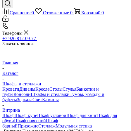
Сравнение
0
Отложенные
0
Корзина
0
0
Телефоны
+7 926 812-09-77
Заказать звонок
Главная
-
Каталог
-
Шкафы и стеллажи
Кровати
Диваны
Кресла
Столы
Стулья
Банкетки и
пуфы
Консоли
Шкафы и стеллажи
Тумбы, комоды и
буфеты
Зеркала
Свет
Камины
-
Витрина
Шкаф
Шкаф-купе
Шкаф угловой
Шкаф для книг
Шкаф для
обуви
Шкаф навесной
Шкаф
барный
Прихожие
Стеллаж
Модульная стенка