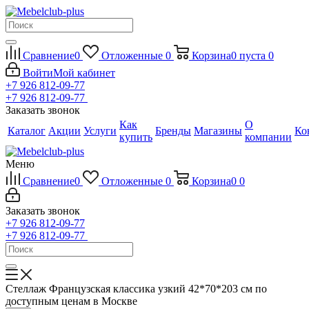
Сравнение
0
Отложенные
0
Корзина
0
пуста
0
Войти
Мой кабинет
+7 926 812-09-77
+7 926 812-09-77
Заказать звонок
Как
О
Каталог
Акции
Услуги
Бренды
Магазины
Ко
купить
компании
Меню
Сравнение
0
Отложенные
0
Корзина
0
0
Заказать звонок
+7 926 812-09-77
+7 926 812-09-77
Стеллаж Французская классика узкий 42*70*203 см по
доступным ценам в Москве