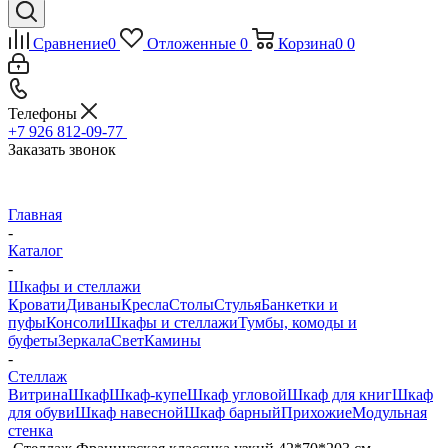
Сравнение
0
Отложенные
0
Корзина
0
0
Телефоны
+7 926 812-09-77
Заказать звонок
Главная
-
Каталог
-
Шкафы и стеллажи
Кровати
Диваны
Кресла
Столы
Стулья
Банкетки и
пуфы
Консоли
Шкафы и стеллажи
Тумбы, комоды и
буфеты
Зеркала
Свет
Камины
-
Стеллаж
Витрина
Шкаф
Шкаф-купе
Шкаф угловой
Шкаф для книг
Шкаф
для обуви
Шкаф навесной
Шкаф барный
Прихожие
Модульная
стенка