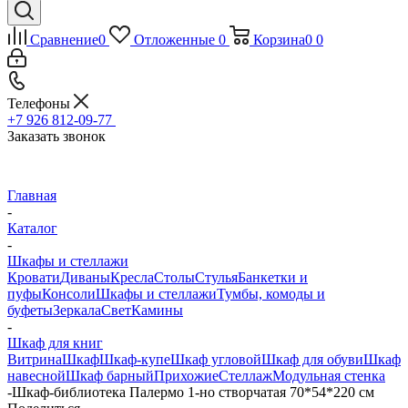
Сравнение
0
Отложенные
0
Корзина
0
0
Телефоны
+7 926 812-09-77
Заказать звонок
Главная
-
Каталог
-
Шкафы и стеллажи
Кровати
Диваны
Кресла
Столы
Стулья
Банкетки и
пуфы
Консоли
Шкафы и стеллажи
Тумбы, комоды и
буфеты
Зеркала
Свет
Камины
-
Шкаф для книг
Витрина
Шкаф
Шкаф-купе
Шкаф угловой
Шкаф для обуви
Шкаф
навесной
Шкаф барный
Прихожие
Стеллаж
Модульная стенка
-
Шкаф-библиотека Палермо 1-но створчатая 70*54*220 см