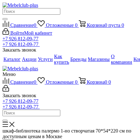
Сравнение
0
Отложенные
0
Корзина
0
пуста
0
Войти
Мой кабинет
+7 926 812-09-77
+7 926 812-09-77
Заказать звонок
Как
О
Каталог
Акции
Услуги
Бренды
Магазины
Ко
купить
компании
Меню
Сравнение
0
Отложенные
0
Корзина
0
0
Заказать звонок
+7 926 812-09-77
+7 926 812-09-77
шкаф-библиотека палермо 1-но створчатая 70*54*220 см по
доступным ценам в Москве