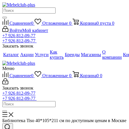
Сравнение
0
Отложенные
0
Корзина
0
пуста
0
Войти
Мой кабинет
+7 926 812-09-77
+7 926 812-09-77
Заказать звонок
Как
О
Каталог
Акции
Услуги
Бренды
Магазины
Ко
купить
компании
Меню
Сравнение
0
Отложенные
0
Корзина
0
0
Заказать звонок
+7 926 812-09-77
+7 926 812-09-77
Библиотека Tiso 40*105*211 см по доступным ценам в Москве