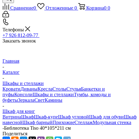
Сравнение
0
Отложенные
0
Корзина
0
0
Телефоны
+7 926 812-09-77
Заказать звонок
Главная
-
Каталог
-
Шкафы и стеллажи
Кровати
Диваны
Кресла
Столы
Стулья
Банкетки и
пуфы
Консоли
Шкафы и стеллажи
Тумбы, комоды и
буфеты
Зеркала
Свет
Камины
-
Шкаф для книг
Витрина
Шкаф
Шкаф-купе
Шкаф угловой
Шкаф для обуви
Шкаф
навесной
Шкаф барный
Прихожие
Стеллаж
Модульная стенка
-
Библиотека Tiso 40*105*211 см
Поделиться