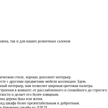
азина, так и для наших розничных салонов
ческом стиле, хорошо дополнит интерьер
есте с другими предметами мебели коллекции Эдем.
ный интерьер, вам позволит широкая цветовая палитра.
троения в комнате: от расслабленного и спокойного до строгого 
гкости и делает его более изящным.
а дерева бука или ясеня.
 вид шкафа более презентабельным и добротным.
ть боковины шкафа из ЛДСП.