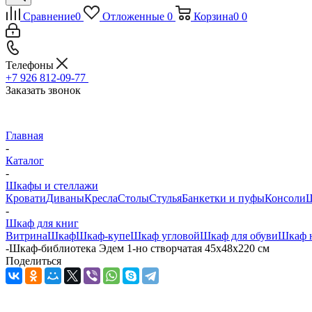
Сравнение
0
Отложенные
0
Корзина
0
0
Телефоны
+7 926 812-09-77
Заказать звонок
Главная
-
Каталог
-
Шкафы и стеллажи
Кровати
Диваны
Кресла
Столы
Стулья
Банкетки и пуфы
Консоли
Ш
-
Шкаф для книг
Витрина
Шкаф
Шкаф-купе
Шкаф угловой
Шкаф для обуви
Шкаф 
-
Шкаф-библиотека Эдем 1-но створчатая 45х48х220 см
Поделиться