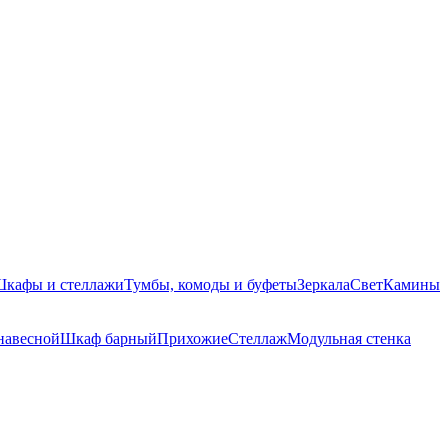
кафы и стеллажи
Тумбы, комоды и буфеты
Зеркала
Свет
Камины
навесной
Шкаф барный
Прихожие
Стеллаж
Модульная стенка