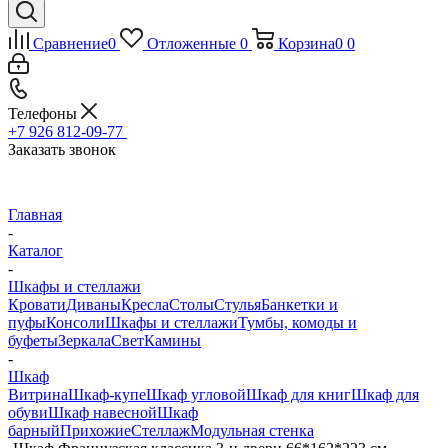
Сравнение
0
Отложенные
0
Корзина
0
0
Телефоны
+7 926 812-09-77
Заказать звонок
Главная
-
Каталог
-
Шкафы и стеллажи
Кровати
Диваны
Кресла
Столы
Стулья
Банкетки и
пуфы
Консоли
Шкафы и стеллажи
Тумбы, комоды и
буфеты
Зеркала
Свет
Камины
-
Шкаф
Витрина
Шкаф-купе
Шкаф угловой
Шкаф для книг
Шкаф для
обуви
Шкаф навесной
Шкаф
барный
Прихожие
Стеллаж
Модульная стенка