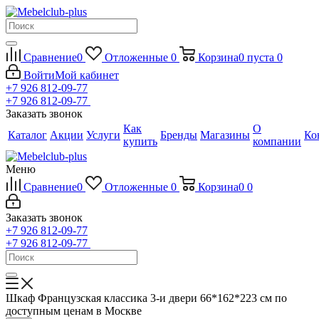
Сравнение
0
Отложенные
0
Корзина
0
пуста
0
Войти
Мой кабинет
+7 926 812-09-77
+7 926 812-09-77
Заказать звонок
Как
О
Каталог
Акции
Услуги
Бренды
Магазины
Ко
купить
компании
Меню
Сравнение
0
Отложенные
0
Корзина
0
0
Заказать звонок
+7 926 812-09-77
+7 926 812-09-77
Шкаф Французская классика 3-и двери 66*162*223 см по
доступным ценам в Москве