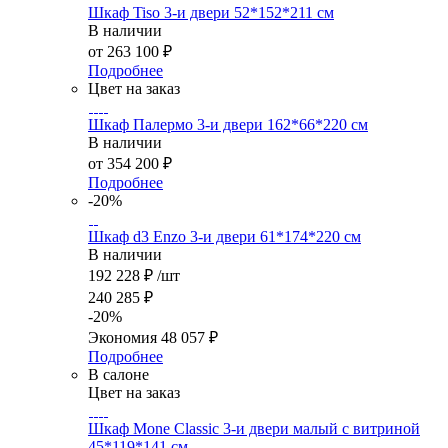
Шкаф Tiso 3-и двери 52*152*211 см
В наличии
от
263 100 ₽
Подробнее
Цвет на заказ
Шкаф Палермо 3-и двери 162*66*220 см
В наличии
от
354 200 ₽
Подробнее
-20%
Шкаф d3 Enzo 3-и двери 61*174*220 см
В наличии
192 228
₽
/шт
240 285
₽
-
20
%
Экономия
48 057
₽
Подробнее
В салоне
Цвет на заказ
Шкаф Mone Classic 3-и двери малый с витриной
45*119*141 см