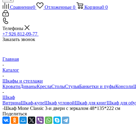
Сравнение
0
Отложенные
0
Корзина
0
0
Телефоны
+7 926 812-09-77
Заказать звонок
Главная
-
Каталог
-
Шкафы и стеллажи
Кровати
Диваны
Кресла
Столы
Стулья
Банкетки и пуфы
Консоли
Ш
-
Шкаф
Витрина
Шкаф-купе
Шкаф угловой
Шкаф для книг
Шкаф для обу
-
Шкаф Mone Classic 3-и двери с зеркалом 48*135*222 см
Поделиться