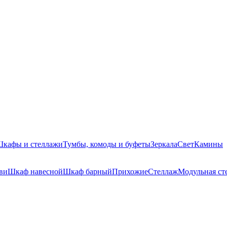
кафы и стеллажи
Тумбы, комоды и буфеты
Зеркала
Свет
Камины
ви
Шкаф навесной
Шкаф барный
Прихожие
Стеллаж
Модульная ст