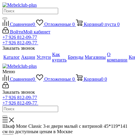
Сравнение
0
Отложенные
0
Корзина
0
пуста
0
Войти
Мой кабинет
+7 926 812-09-77
+7 926 812-09-77
Заказать звонок
Как
О
Каталог
Акции
Услуги
Бренды
Магазины
Ко
купить
компании
Меню
Сравнение
0
Отложенные
0
Корзина
0
0
Заказать звонок
+7 926 812-09-77
+7 926 812-09-77
Шкаф Mone Classic 3-и двери малый с витриной 45*119*141
см по доступным ценам в Москве