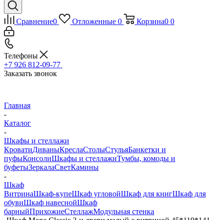
Сравнение
0
Отложенные
0
Корзина
0
0
Телефоны
+7 926 812-09-77
Заказать звонок
Главная
-
Каталог
-
Шкафы и стеллажи
Кровати
Диваны
Кресла
Столы
Стулья
Банкетки и
пуфы
Консоли
Шкафы и стеллажи
Тумбы, комоды и
буфеты
Зеркала
Свет
Камины
-
Шкаф
Витрина
Шкаф-купе
Шкаф угловой
Шкаф для книг
Шкаф для
обуви
Шкаф навесной
Шкаф
барный
Прихожие
Стеллаж
Модульная стенка