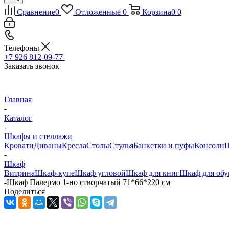
Сравнение
0
Отложенные
0
Корзина
0
0
Телефоны
+7 926 812-09-77
Заказать звонок
Главная
-
Каталог
-
Шкафы и стеллажи
Кровати
Диваны
Кресла
Столы
Стулья
Банкетки и пуфы
Консоли
Ш
-
Шкаф
Витрина
Шкаф-купе
Шкаф угловой
Шкаф для книг
Шкаф для обу
-
Шкаф Палермо 1-но створчатый 71*66*220 см
Поделиться