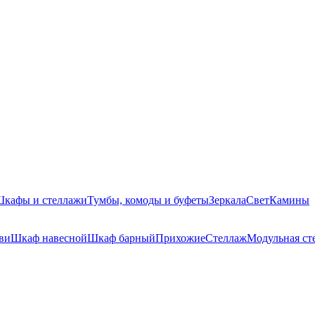
кафы и стеллажи
Тумбы, комоды и буфеты
Зеркала
Свет
Камины
ви
Шкаф навесной
Шкаф барный
Прихожие
Стеллаж
Модульная ст