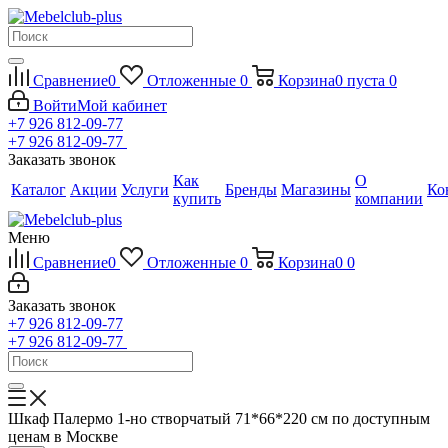
Сравнение
0
Отложенные
0
Корзина
0
пуста
0
Войти
Мой кабинет
+7 926 812-09-77
+7 926 812-09-77
Заказать звонок
Как
О
Каталог
Акции
Услуги
Бренды
Магазины
Ко
купить
компании
Меню
Сравнение
0
Отложенные
0
Корзина
0
0
Заказать звонок
+7 926 812-09-77
+7 926 812-09-77
Шкаф Палермо 1-но створчатый 71*66*220 см по доступным
ценам в Москве