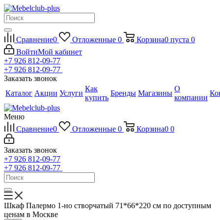
Сравнение
0
Отложенные
0
Корзина
0
пуста
0
Войти
Мой кабинет
+7 926 812-09-77
+7 926 812-09-77
Заказать звонок
Как
О
Каталог
Акции
Услуги
Бренды
Магазины
Ко
купить
компании
Меню
Сравнение
0
Отложенные
0
Корзина
0
0
Заказать звонок
+7 926 812-09-77
+7 926 812-09-77
Шкаф Палермо 1-но створчатый 71*66*220 см по доступным
ценам в Москве