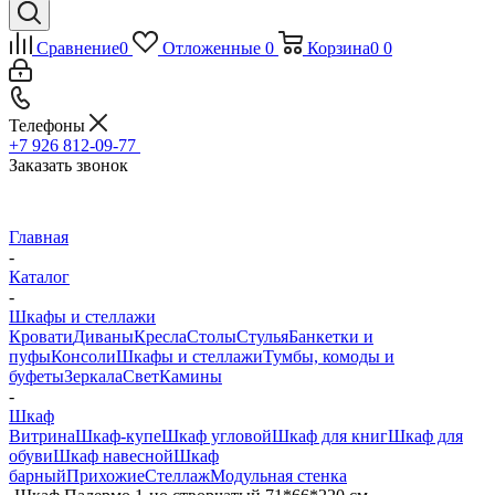
Сравнение
0
Отложенные
0
Корзина
0
0
Телефоны
+7 926 812-09-77
Заказать звонок
Главная
-
Каталог
-
Шкафы и стеллажи
Кровати
Диваны
Кресла
Столы
Стулья
Банкетки и
пуфы
Консоли
Шкафы и стеллажи
Тумбы, комоды и
буфеты
Зеркала
Свет
Камины
-
Шкаф
Витрина
Шкаф-купе
Шкаф угловой
Шкаф для книг
Шкаф для
обуви
Шкаф навесной
Шкаф
барный
Прихожие
Стеллаж
Модульная стенка