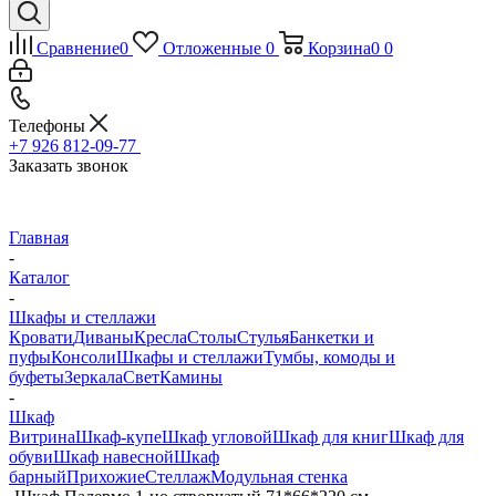
Сравнение
0
Отложенные
0
Корзина
0
0
Телефоны
+7 926 812-09-77
Заказать звонок
Главная
-
Каталог
-
Шкафы и стеллажи
Кровати
Диваны
Кресла
Столы
Стулья
Банкетки и
пуфы
Консоли
Шкафы и стеллажи
Тумбы, комоды и
буфеты
Зеркала
Свет
Камины
-
Шкаф
Витрина
Шкаф-купе
Шкаф угловой
Шкаф для книг
Шкаф для
обуви
Шкаф навесной
Шкаф
барный
Прихожие
Стеллаж
Модульная стенка