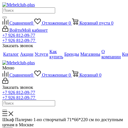
Сравнение
0
Отложенные
0
Корзина
0
пуста
0
Войти
Мой кабинет
+7 926 812-09-77
+7 926 812-09-77
Заказать звонок
Как
О
Каталог
Акции
Услуги
Бренды
Магазины
Ко
купить
компании
Меню
Сравнение
0
Отложенные
0
Корзина
0
0
Заказать звонок
+7 926 812-09-77
+7 926 812-09-77
Шкаф Палермо 1-но створчатый 71*66*220 см по доступным
ценам в Москве