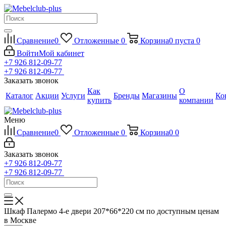
Сравнение
0
Отложенные
0
Корзина
0
пуста
0
Войти
Мой кабинет
+7 926 812-09-77
+7 926 812-09-77
Заказать звонок
Как
О
Каталог
Акции
Услуги
Бренды
Магазины
Ко
купить
компании
Меню
Сравнение
0
Отложенные
0
Корзина
0
0
Заказать звонок
+7 926 812-09-77
+7 926 812-09-77
Шкаф Палермо 4-е двери 207*66*220 см по доступным ценам
в Москве