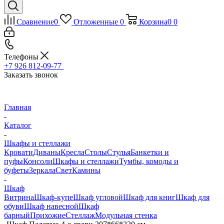
Сравнение
0
Отложенные
0
Корзина
0
0
Телефоны
+7 926 812-09-77
Заказать звонок
Главная
-
Каталог
-
Шкафы и стеллажи
Кровати
Диваны
Кресла
Столы
Стулья
Банкетки и
пуфы
Консоли
Шкафы и стеллажи
Тумбы, комоды и
буфеты
Зеркала
Свет
Камины
-
Шкаф
Витрина
Шкаф-купе
Шкаф угловой
Шкаф для книг
Шкаф для
обуви
Шкаф навесной
Шкаф
барный
Прихожие
Стеллаж
Модульная стенка