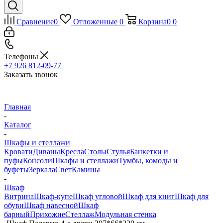
Сравнение
0
Отложенные
0
Корзина
0
0
Телефоны
+7 926 812-09-77
Заказать звонок
Главная
-
Каталог
-
Шкафы и стеллажи
Кровати
Диваны
Кресла
Столы
Стулья
Банкетки и
пуфы
Консоли
Шкафы и стеллажи
Тумбы, комоды и
буфеты
Зеркала
Свет
Камины
-
Шкаф
Витрина
Шкаф-купе
Шкаф угловой
Шкаф для книг
Шкаф для
обуви
Шкаф навесной
Шкаф
барный
Прихожие
Стеллаж
Модульная стенка