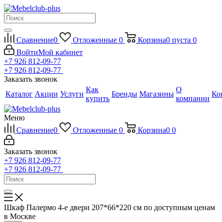
Сравнение
0
Отложенные
0
Корзина
0
пуста
0
Войти
Мой кабинет
+7 926 812-09-77
+7 926 812-09-77
Заказать звонок
Как
О
Каталог
Акции
Услуги
Бренды
Магазины
Ко
купить
компании
Меню
Сравнение
0
Отложенные
0
Корзина
0
0
Заказать звонок
+7 926 812-09-77
+7 926 812-09-77
Шкаф Палермо 4-е двери 207*66*220 см по доступным ценам
в Москве