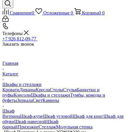
Сравнение
0
Отложенные
0
Корзина
0
0
Телефоны
+7 926 812-09-77
Заказать звонок
Главная
-
Каталог
-
Шкафы и стеллажи
Кровати
Диваны
Кресла
Столы
Стулья
Банкетки и
пуфы
Консоли
Шкафы и стеллажи
Тумбы, комоды и
буфеты
Зеркала
Свет
Камины
-
Шкаф
Витрина
Шкаф-купе
Шкаф угловой
Шкаф для книг
Шкаф для
обуви
Шкаф навесной
Шкаф
барный
Прихожие
Стеллаж
Модульная стенка