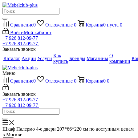
Сравнение
0
Отложенные
0
Корзина
0
пуста
0
Войти
Мой кабинет
+7 926 812-09-77
+7 926 812-09-77
Заказать звонок
Как
О
Каталог
Акции
Услуги
Бренды
Магазины
Ко
купить
компании
Меню
Сравнение
0
Отложенные
0
Корзина
0
0
Заказать звонок
+7 926 812-09-77
+7 926 812-09-77
Шкаф Палермо 4-е двери 207*66*220 см по доступным ценам
в Москве