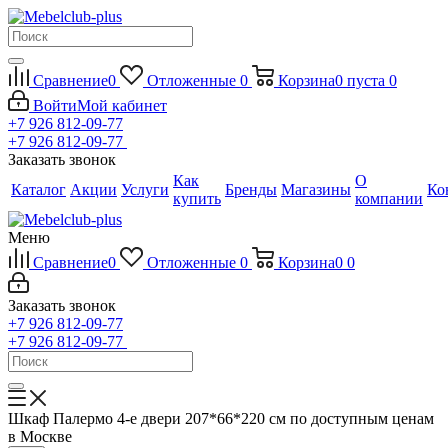
Сравнение
0
Отложенные
0
Корзина
0
пуста
0
Войти
Мой кабинет
+7 926 812-09-77
+7 926 812-09-77
Заказать звонок
Как
О
Каталог
Акции
Услуги
Бренды
Магазины
Ко
купить
компании
Меню
Сравнение
0
Отложенные
0
Корзина
0
0
Заказать звонок
+7 926 812-09-77
+7 926 812-09-77
Шкаф Палермо 4-е двери 207*66*220 см по доступным ценам
в Москве