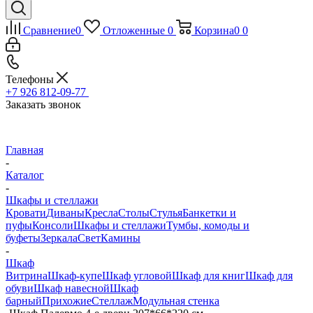
Сравнение
0
Отложенные
0
Корзина
0
0
Телефоны
+7 926 812-09-77
Заказать звонок
Главная
-
Каталог
-
Шкафы и стеллажи
Кровати
Диваны
Кресла
Столы
Стулья
Банкетки и
пуфы
Консоли
Шкафы и стеллажи
Тумбы, комоды и
буфеты
Зеркала
Свет
Камины
-
Шкаф
Витрина
Шкаф-купе
Шкаф угловой
Шкаф для книг
Шкаф для
обуви
Шкаф навесной
Шкаф
барный
Прихожие
Стеллаж
Модульная стенка