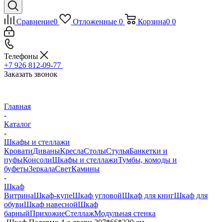
Сравнение
0
Отложенные
0
Корзина
0
0
Телефоны
+7 926 812-09-77
Заказать звонок
Главная
-
Каталог
-
Шкафы и стеллажи
Кровати
Диваны
Кресла
Столы
Стулья
Банкетки и
пуфы
Консоли
Шкафы и стеллажи
Тумбы, комоды и
буфеты
Зеркала
Свет
Камины
-
Шкаф
Витрина
Шкаф-купе
Шкаф угловой
Шкаф для книг
Шкаф для
обуви
Шкаф навесной
Шкаф
барный
Прихожие
Стеллаж
Модульная стенка