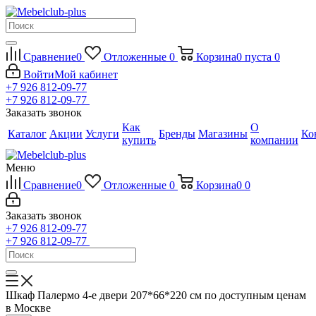
Сравнение
0
Отложенные
0
Корзина
0
пуста
0
Войти
Мой кабинет
+7 926 812-09-77
+7 926 812-09-77
Заказать звонок
Как
О
Каталог
Акции
Услуги
Бренды
Магазины
Ко
купить
компании
Меню
Сравнение
0
Отложенные
0
Корзина
0
0
Заказать звонок
+7 926 812-09-77
+7 926 812-09-77
Шкаф Палермо 4-е двери 207*66*220 см по доступным ценам
в Москве