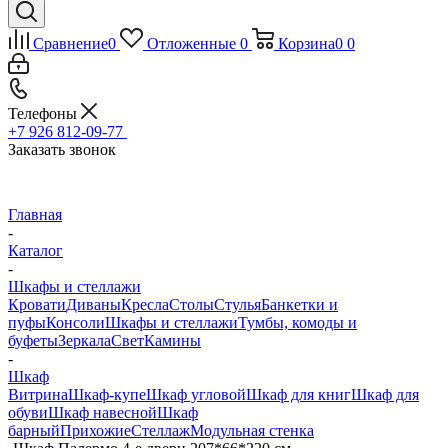
Сравнение
0
Отложенные
0
Корзина
0
0
Телефоны
+7 926 812-09-77
Заказать звонок
Главная
-
Каталог
-
Шкафы и стеллажи
Кровати
Диваны
Кресла
Столы
Стулья
Банкетки и
пуфы
Консоли
Шкафы и стеллажи
Тумбы, комоды и
буфеты
Зеркала
Свет
Камины
-
Шкаф
Витрина
Шкаф-купе
Шкаф угловой
Шкаф для книг
Шкаф для
обуви
Шкаф навесной
Шкаф
барный
Прихожие
Стеллаж
Модульная стенка