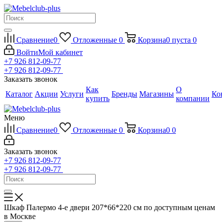
Сравнение
0
Отложенные
0
Корзина
0
пуста
0
Войти
Мой кабинет
+7 926 812-09-77
+7 926 812-09-77
Заказать звонок
Как
О
Каталог
Акции
Услуги
Бренды
Магазины
Ко
купить
компании
Меню
Сравнение
0
Отложенные
0
Корзина
0
0
Заказать звонок
+7 926 812-09-77
+7 926 812-09-77
Шкаф Палермо 4-е двери 207*66*220 см по доступным ценам
в Москве