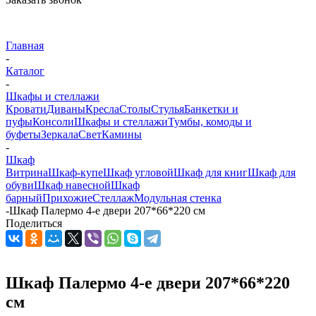
Главная
-
Каталог
-
Шкафы и стеллажи
Кровати
Диваны
Кресла
Столы
Стулья
Банкетки и
пуфы
Консоли
Шкафы и стеллажи
Тумбы, комоды и
буфеты
Зеркала
Свет
Камины
-
Шкаф
Витрина
Шкаф-купе
Шкаф угловой
Шкаф для книг
Шкаф для
обуви
Шкаф навесной
Шкаф
барный
Прихожие
Стеллаж
Модульная стенка
-
Шкаф Палермо 4-е двери 207*66*220 см
Поделиться
Шкаф Палермо 4-е двери 207*66*220
см