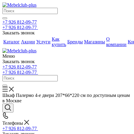
+7 926 812-09-77
+7 926 812-09-77
Заказать звонок
Как
О
Каталог
Акции
Услуги
Бренды
Магазины
Ко
купить
компании
Меню
Заказать звонок
+7 926 812-09-77
+7 926 812-09-77
Шкаф Палермо 4-е двери 207*66*220 см по доступным ценам
в Москве
Телефоны
+7 926 812-09-77
Заказать звонок