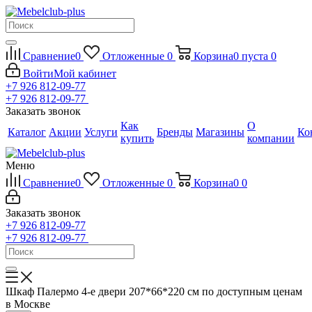
Сравнение
0
Отложенные
0
Корзина
0
пуста
0
Войти
Мой кабинет
+7 926 812-09-77
+7 926 812-09-77
Заказать звонок
Как
О
Каталог
Акции
Услуги
Бренды
Магазины
Ко
купить
компании
Меню
Сравнение
0
Отложенные
0
Корзина
0
0
Заказать звонок
+7 926 812-09-77
+7 926 812-09-77
Шкаф Палермо 4-е двери 207*66*220 см по доступным ценам
в Москве