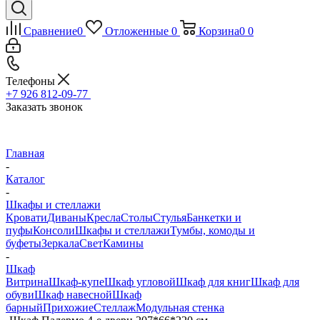
Сравнение
0
Отложенные
0
Корзина
0
0
Телефоны
+7 926 812-09-77
Заказать звонок
Главная
-
Каталог
-
Шкафы и стеллажи
Кровати
Диваны
Кресла
Столы
Стулья
Банкетки и
пуфы
Консоли
Шкафы и стеллажи
Тумбы, комоды и
буфеты
Зеркала
Свет
Камины
-
Шкаф
Витрина
Шкаф-купе
Шкаф угловой
Шкаф для книг
Шкаф для
обуви
Шкаф навесной
Шкаф
барный
Прихожие
Стеллаж
Модульная стенка