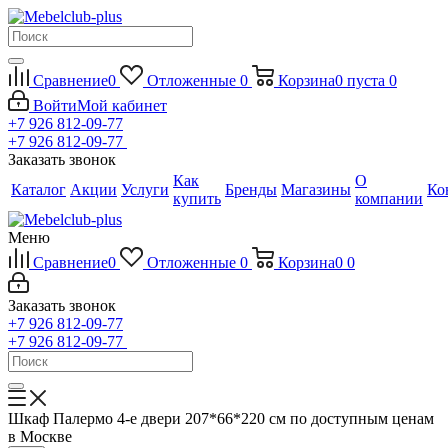
Сравнение
0
Отложенные
0
Корзина
0
пуста
0
Войти
Мой кабинет
+7 926 812-09-77
+7 926 812-09-77
Заказать звонок
Как
О
Каталог
Акции
Услуги
Бренды
Магазины
Ко
купить
компании
Меню
Сравнение
0
Отложенные
0
Корзина
0
0
Заказать звонок
+7 926 812-09-77
+7 926 812-09-77
Шкаф Палермо 4-е двери 207*66*220 см по доступным ценам
в Москве