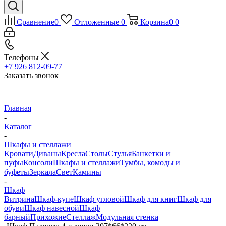
Сравнение
0
Отложенные
0
Корзина
0
0
Телефоны
+7 926 812-09-77
Заказать звонок
Главная
-
Каталог
-
Шкафы и стеллажи
Кровати
Диваны
Кресла
Столы
Стулья
Банкетки и
пуфы
Консоли
Шкафы и стеллажи
Тумбы, комоды и
буфеты
Зеркала
Свет
Камины
-
Шкаф
Витрина
Шкаф-купе
Шкаф угловой
Шкаф для книг
Шкаф для
обуви
Шкаф навесной
Шкаф
барный
Прихожие
Стеллаж
Модульная стенка