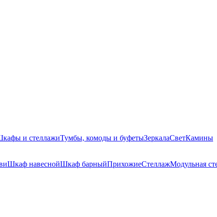
кафы и стеллажи
Тумбы, комоды и буфеты
Зеркала
Свет
Камины
ви
Шкаф навесной
Шкаф барный
Прихожие
Стеллаж
Модульная ст