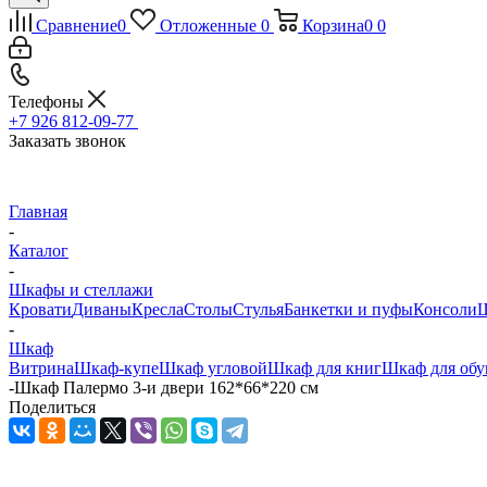
Сравнение
0
Отложенные
0
Корзина
0
0
Телефоны
+7 926 812-09-77
Заказать звонок
Главная
-
Каталог
-
Шкафы и стеллажи
Кровати
Диваны
Кресла
Столы
Стулья
Банкетки и пуфы
Консоли
Ш
-
Шкаф
Витрина
Шкаф-купе
Шкаф угловой
Шкаф для книг
Шкаф для обу
-
Шкаф Палермо 3-и двери 162*66*220 см
Поделиться