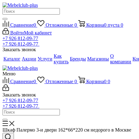
Сравнение
0
Отложенные
0
Корзина
0
пуста
0
Войти
Мой кабинет
+7 926 812-09-77
+7 926 812-09-77
Заказать звонок
Как
О
Каталог
Акции
Услуги
Бренды
Магазины
Ко
купить
компании
Меню
Сравнение
0
Отложенные
0
Корзина
0
0
Заказать звонок
+7 926 812-09-77
+7 926 812-09-77
Шкаф Палермо 3-и двери 162*66*220 см недорого в Москве