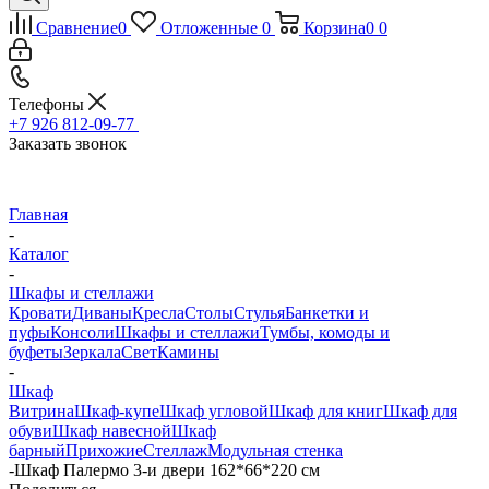
Сравнение
0
Отложенные
0
Корзина
0
0
Телефоны
+7 926 812-09-77
Заказать звонок
Главная
-
Каталог
-
Шкафы и стеллажи
Кровати
Диваны
Кресла
Столы
Стулья
Банкетки и
пуфы
Консоли
Шкафы и стеллажи
Тумбы, комоды и
буфеты
Зеркала
Свет
Камины
-
Шкаф
Витрина
Шкаф-купе
Шкаф угловой
Шкаф для книг
Шкаф для
обуви
Шкаф навесной
Шкаф
барный
Прихожие
Стеллаж
Модульная стенка
-
Шкаф Палермо 3-и двери 162*66*220 см