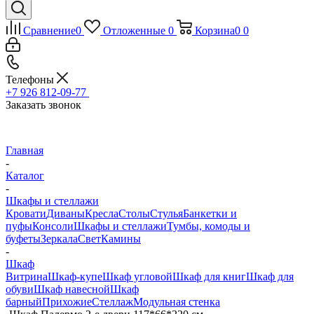
Сравнение
0
Отложенные
0
Корзина
0
0
Телефоны
+7 926 812-09-77
Заказать звонок
Главная
-
Каталог
-
Шкафы и стеллажи
Кровати
Диваны
Кресла
Столы
Стулья
Банкетки и
пуфы
Консоли
Шкафы и стеллажи
Тумбы, комоды и
буфеты
Зеркала
Свет
Камины
-
Шкаф
Витрина
Шкаф-купе
Шкаф угловой
Шкаф для книг
Шкаф для
обуви
Шкаф навесной
Шкаф
барный
Прихожие
Стеллаж
Модульная стенка