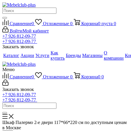
Сравнение
0
Отложенные
0
Корзина
0
пуста
0
Войти
Мой кабинет
+7 926 812-09-77
+7 926 812-09-77
Заказать звонок
Как
О
Каталог
Акции
Услуги
Бренды
Магазины
Ко
купить
компании
Меню
Сравнение
0
Отложенные
0
Корзина
0
0
Заказать звонок
+7 926 812-09-77
+7 926 812-09-77
Шкаф Палермо 2-е двери 117*66*220 см по доступным ценам
в Москве