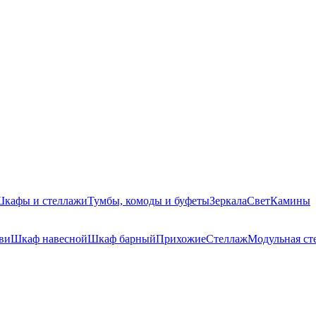
кафы и стеллажи
Тумбы, комоды и буфеты
Зеркала
Свет
Камины
ви
Шкаф навесной
Шкаф барный
Прихожие
Стеллаж
Модульная ст