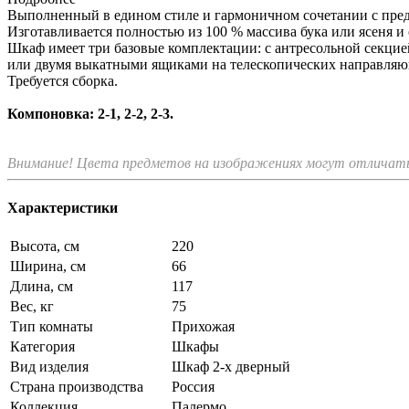
Выполненный в едином стиле и гармоничном сочетании с пре
Изготавливается полностью из 100 % массива бука или ясеня 
Шкаф имеет три базовые комплектации: c антресольной секцие
или двумя выкатными ящиками на телескопических направляю
Требуется сборка.
Компоновка: 2-1, 2-2, 2-3.
Внимание! Цвета предметов на изображениях могут отличатьс
Характеристики
Высота, см
220
Ширина, см
66
Длина, см
117
Вес, кг
75
Тип комнаты
Прихожая
Категория
Шкафы
Вид изделия
Шкаф 2-х дверный
Страна производства
Россия
Коллекция
Палермо