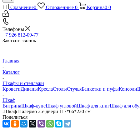
Сравнение
0
Отложенные
0
Корзина
0
0
Телефоны
+7 926 812-09-77
Заказать звонок
Главная
-
Каталог
-
Шкафы и стеллажи
Кровати
Диваны
Кресла
Столы
Стулья
Банкетки и пуфы
Консоли
Ш
-
Шкаф
Витрина
Шкаф-купе
Шкаф угловой
Шкаф для книг
Шкаф для обу
-
Шкаф Палермо 2-е двери 117*66*220 см
Поделиться