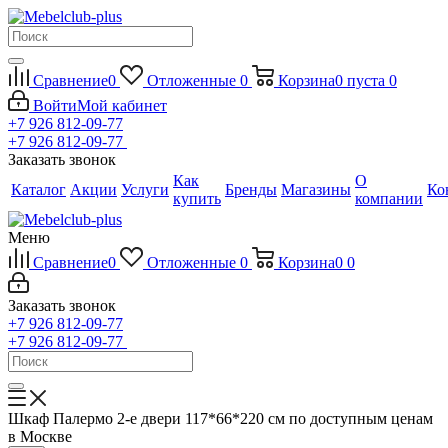
Сравнение
0
Отложенные
0
Корзина
0
пуста
0
Войти
Мой кабинет
+7 926 812-09-77
+7 926 812-09-77
Заказать звонок
Как
О
Каталог
Акции
Услуги
Бренды
Магазины
Ко
купить
компании
Меню
Сравнение
0
Отложенные
0
Корзина
0
0
Заказать звонок
+7 926 812-09-77
+7 926 812-09-77
Шкаф Палермо 2-е двери 117*66*220 см по доступным ценам
в Москве