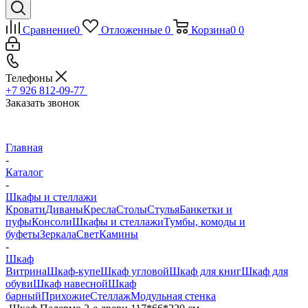
Сравнение
0
Отложенные
0
Корзина
0
0
Телефоны
+7 926 812-09-77
Заказать звонок
Главная
-
Каталог
-
Шкафы и стеллажи
Кровати
Диваны
Кресла
Столы
Стулья
Банкетки и
пуфы
Консоли
Шкафы и стеллажи
Тумбы, комоды и
буфеты
Зеркала
Свет
Камины
-
Шкаф
Витрина
Шкаф-купе
Шкаф угловой
Шкаф для книг
Шкаф для
обуви
Шкаф навесной
Шкаф
барный
Прихожие
Стеллаж
Модульная стенка