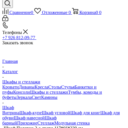
Сравнение
0
Отложенные
0
Корзина
0
0
Телефоны
+7 926 812-09-77
Заказать звонок
Главная
-
Каталог
-
Шкафы и стеллажи
Кровати
Диваны
Кресла
Столы
Стулья
Банкетки и
пуфы
Консоли
Шкафы и стеллажи
Тумбы, комоды и
буфеты
Зеркала
Свет
Камины
-
Шкаф
Витрина
Шкаф-купе
Шкаф угловой
Шкаф для книг
Шкаф для
обуви
Шкаф навесной
Шкаф
барный
Прихожие
Стеллаж
Модульная стенка