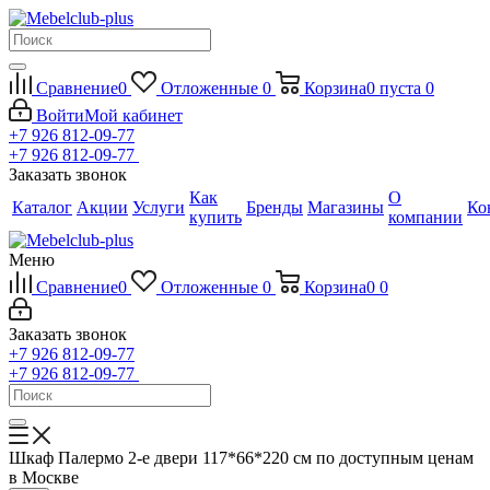
Сравнение
0
Отложенные
0
Корзина
0
пуста
0
Войти
Мой кабинет
+7 926 812-09-77
+7 926 812-09-77
Заказать звонок
Как
О
Каталог
Акции
Услуги
Бренды
Магазины
Ко
купить
компании
Меню
Сравнение
0
Отложенные
0
Корзина
0
0
Заказать звонок
+7 926 812-09-77
+7 926 812-09-77
Шкаф Палермо 2-е двери 117*66*220 см по доступным ценам
в Москве