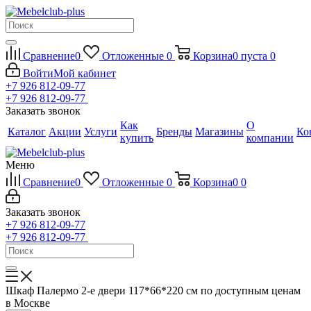
Сравнение
0
Отложенные
0
Корзина
0
пуста
0
Войти
Мой кабинет
+7 926 812-09-77
+7 926 812-09-77
Заказать звонок
Как
О
Каталог
Акции
Услуги
Бренды
Магазины
Ко
купить
компании
Меню
Сравнение
0
Отложенные
0
Корзина
0
0
Заказать звонок
+7 926 812-09-77
+7 926 812-09-77
Шкаф Палермо 2-е двери 117*66*220 см по доступным ценам
в Москве