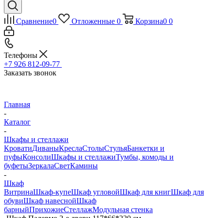
Сравнение
0
Отложенные
0
Корзина
0
0
Телефоны
+7 926 812-09-77
Заказать звонок
Главная
-
Каталог
-
Шкафы и стеллажи
Кровати
Диваны
Кресла
Столы
Стулья
Банкетки и
пуфы
Консоли
Шкафы и стеллажи
Тумбы, комоды и
буфеты
Зеркала
Свет
Камины
-
Шкаф
Витрина
Шкаф-купе
Шкаф угловой
Шкаф для книг
Шкаф для
обуви
Шкаф навесной
Шкаф
барный
Прихожие
Стеллаж
Модульная стенка