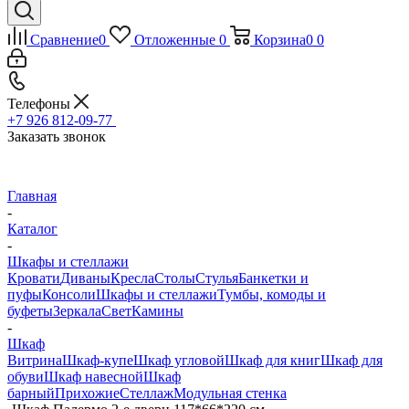
Сравнение
0
Отложенные
0
Корзина
0
0
Телефоны
+7 926 812-09-77
Заказать звонок
Главная
-
Каталог
-
Шкафы и стеллажи
Кровати
Диваны
Кресла
Столы
Стулья
Банкетки и
пуфы
Консоли
Шкафы и стеллажи
Тумбы, комоды и
буфеты
Зеркала
Свет
Камины
-
Шкаф
Витрина
Шкаф-купе
Шкаф угловой
Шкаф для книг
Шкаф для
обуви
Шкаф навесной
Шкаф
барный
Прихожие
Стеллаж
Модульная стенка