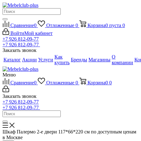
Сравнение
0
Отложенные
0
Корзина
0
пуста
0
Войти
Мой кабинет
+7 926 812-09-77
+7 926 812-09-77
Заказать звонок
Как
О
Каталог
Акции
Услуги
Бренды
Магазины
Ко
купить
компании
Меню
Сравнение
0
Отложенные
0
Корзина
0
0
Заказать звонок
+7 926 812-09-77
+7 926 812-09-77
Шкаф Палермо 2-е двери 117*66*220 см по доступным ценам
в Москве