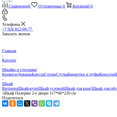
Сравнение
0
Отложенные
0
Корзина
0
0
Телефоны
+7 926 812-09-77
Заказать звонок
Главная
-
Каталог
-
Шкафы и стеллажи
Кровати
Диваны
Кресла
Столы
Стулья
Банкетки и пуфы
Консоли
Ш
-
Шкаф
Витрина
Шкаф-купе
Шкаф угловой
Шкаф для книг
Шкаф для обу
-
Шкаф Палермо 2-е двери 117*66*220 см
Поделиться