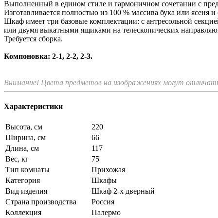
Выполненный в едином стиле и гармоничном сочетании с пре
Изготавливается полностью из 100 % массива бука или ясеня 
Шкаф имеет три базовые комплектации: c антресольной секцие
или двумя выкатными ящиками на телескопических направляю
Требуется сборка.
Компоновка: 2-1, 2-2, 2-3.
Внимание! Цвета предметов на изображениях могут отличатьс
Характеристики
Высота, см
220
Ширина, см
66
Длина, см
117
Вес, кг
75
Тип комнаты
Прихожая
Категория
Шкафы
Вид изделия
Шкаф 2-х дверный
Страна производства
Россия
Коллекция
Палермо