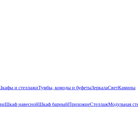
кафы и стеллажи
Тумбы, комоды и буфеты
Зеркала
Свет
Камины
ви
Шкаф навесной
Шкаф барный
Прихожие
Стеллаж
Модульная ст