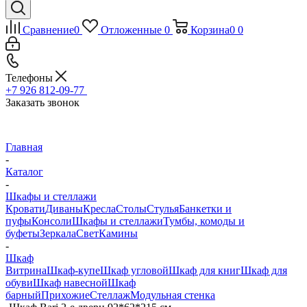
Сравнение
0
Отложенные
0
Корзина
0
0
Телефоны
+7 926 812-09-77
Заказать звонок
Главная
-
Каталог
-
Шкафы и стеллажи
Кровати
Диваны
Кресла
Столы
Стулья
Банкетки и
пуфы
Консоли
Шкафы и стеллажи
Тумбы, комоды и
буфеты
Зеркала
Свет
Камины
-
Шкаф
Витрина
Шкаф-купе
Шкаф угловой
Шкаф для книг
Шкаф для
обуви
Шкаф навесной
Шкаф
барный
Прихожие
Стеллаж
Модульная стенка