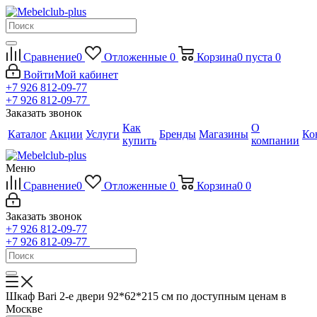
Сравнение
0
Отложенные
0
Корзина
0
пуста
0
Войти
Мой кабинет
+7 926 812-09-77
+7 926 812-09-77
Заказать звонок
Как
О
Каталог
Акции
Услуги
Бренды
Магазины
Ко
купить
компании
Меню
Сравнение
0
Отложенные
0
Корзина
0
0
Заказать звонок
+7 926 812-09-77
+7 926 812-09-77
Шкаф Bari 2-е двери 92*62*215 см по доступным ценам в
Москве